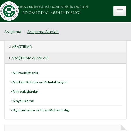
ÇUKUROVA ÜNİVERSİTESİ
/
MÜHENDİSLİK FAKÜLTESİ
toggle
BİYOMEDİKAL MÜHENDİSLİĞİ
Araştırma
Araştırma Alanları
ARAŞTIRMA
ARAŞTIRMA ALANLARI
Mikroelektronik
Medikal Robotik ve Rehabilitasyon
Mikroakışkanlar
Sinyal İşleme
Biyomalzeme ve Doku Mühendisliği