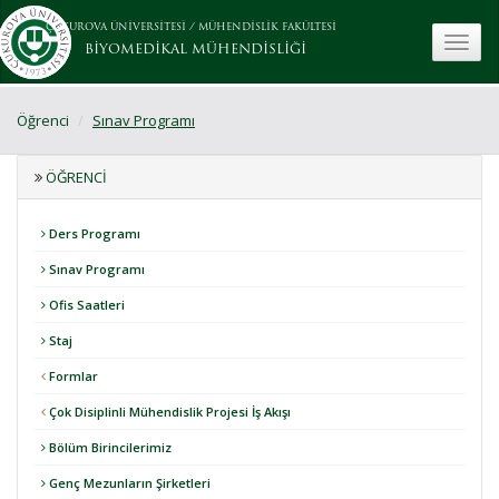
ÇUKUROVA ÜNİVERSİTESİ
/
MÜHENDİSLİK FAKÜLTESİ
toggle
BİYOMEDİKAL MÜHENDİSLİĞİ
Öğrenci
Sınav Programı
ÖĞRENCI
Ders Programı
Sınav Programı
Ofis Saatleri
Staj
Formlar
Çok Disiplinli Mühendislik Projesi İş Akışı
Bölüm Birincilerimiz
Genç Mezunların Şirketleri